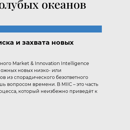
голубых океанов
иска и захвата новых
ого Market & Innovation Intelligence
можных новых низко- или
ов из спорадического безответного
ь вопросом времени. В MIIC – это часть
оцесса, который неизбежно приведёт к