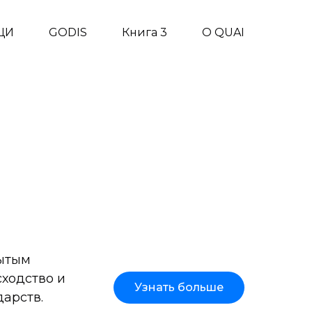
ЦИ
GODIS
Книга 3
О QUAI
рытым
сходство и
Узнать больше
дарств.