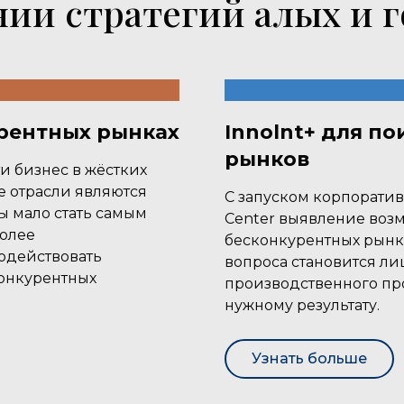
ании стратегий алых и 
урентных рынках
Innolnt+ для по
рынков
 бизнес в жёстких
ые отрасли являются
С запуском корпоративн
ы мало стать самым
Center выявление воз
более
бесконкурентных рынк
одействовать
вопроса становится лиш
онкурентных
производственного пр
нужному результату.
Узнать больше